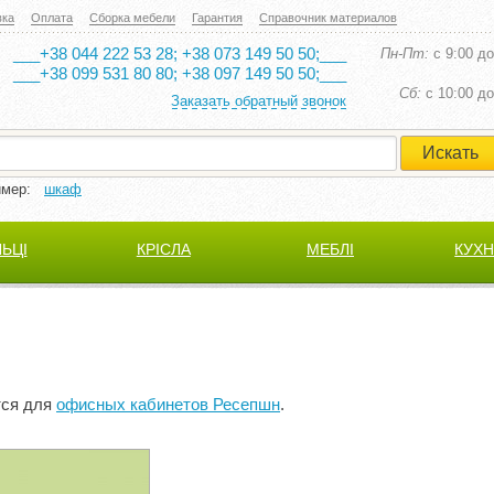
вка
Оплата
Сборка мебели
Гарантия
Справочник материалов
___+38 044 222 53 28; +38 073 149 50 50;___
Пн-Пт:
с 9:00 до
___+38 099 531 80 80; +38 097 149 50 50;___
Cб:
с 10:00 до
Заказать обратный звонок
имер:
шкаф
ЛЬЦІ
КРІСЛА
МЕБЛІ
КУХН
тся для
офисных кабинетов Ресепшн
.