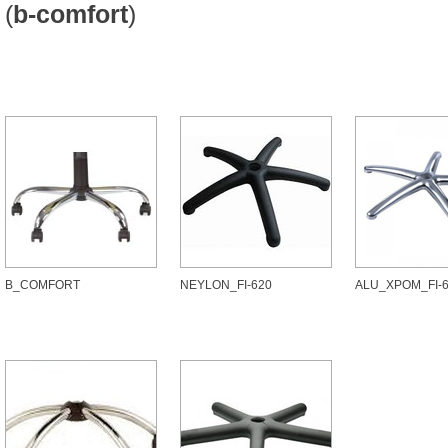
(
b-comfort
)
B_COMFORT
NEYLON_FI-620
ALU_ХРОМ_FI-