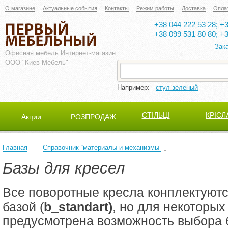
О магазине
Актуальные события
Контакты
Режим работы
Доставка
Опла
___+38 044 222 53 28; +3
___+38 099 531 80 80; +3
Зак
Офисная мебель.
Интернет-магазин.
ООО "Киев Мебель"
Например:
стул зеленый
СТІЛЬЦІ
КРІСЛ
Акции
РОЗПРОДАЖ
Главная
Справочник “материалы и механизмы”
Базы для кресел
Все поворотные кресла конплектуютс
базой (
b_standart)
, но для некоторы
предусмотрена возможность выбора