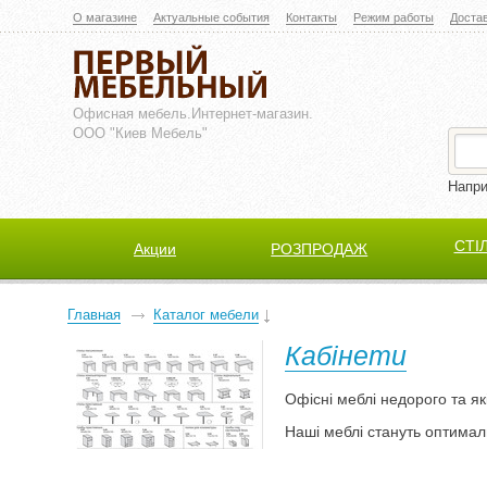
О магазине
Актуальные события
Контакты
Режим работы
Доста
Офисная мебель.
Интернет-магазин.
ООО "Киев Мебель"
Напр
СТІ
Акции
РОЗПРОДАЖ
Главная
Каталог мебели
Кабінети
Офісні меблі недорого та які
Наші меблі стануть оптимал