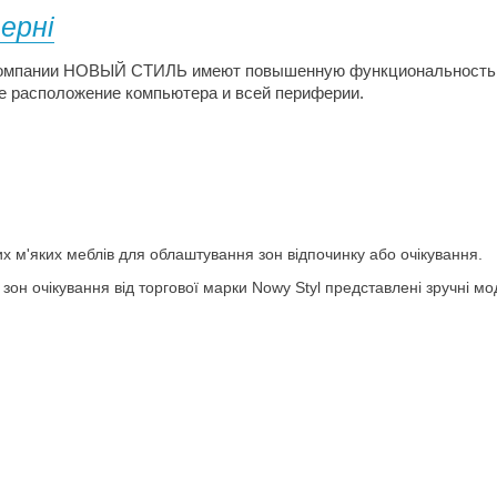
ерні
омпании НОВЫЙ СТИЛЬ имеют повышенную функциональность н
е расположение компьютера и всей периферии.
их м'яких меблів для облаштування зон відпочинку або очікування.
я зон очікування від торгової марки Nowy Styl представлені зручні мо