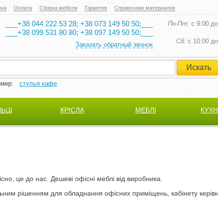
вка
Оплата
Сборка мебели
Гарантия
Справочник материалов
___+38 044 222 53 28; +38 073 149 50 50;___
Пн-Пт:
с 9:00 до
___+38 099 531 80 80; +38 097 149 50 50;___
Cб:
с 10:00 до
Заказать обратный звонок
имер:
стулья кафе
ЛЬЦІ
КРІСЛА
МЕБЛІ
КУХН
сно, ​​це до нас.
Дешеві офісні меблі від виробника.
ьним рішенням для обладнання офісних приміщень, кабінету керів