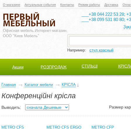
О магазине
Актуальные события
Контакты
Режим работы
Доставка
Опла
___+38 044 222 53 28; +3
___+38 099 531 80 80; +3
Зак
Офисная мебель.
Интернет-магазин.
ООО "Киев Мебель"
Например:
стул красный
СТІЛЬЦІ
КРІСЛ
Акции
РОЗПРОДАЖ
Главная
Каталог мебели
КРІСЛА
Конференційні крісла
Размер кар
Выводить:
METRO CFS
METRO CFS ERGO
METRO CFP