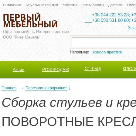
О магазине
Актуальные события
Контакты
Режим работы
Доставка
Опла
___+38 044 222 53 28; +3
___+38 099 531 80 80; +3
Зак
Офисная мебель.
Интернет-магазин.
ООО "Киев Мебель"
Например:
кресло престиж
СТІЛЬЦІ
КРІСЛ
Акции
РОЗПРОДАЖ
Главная
Полезная информация
Сборка стульев и кр
ПОВОРОТНЫЕ КРЕС