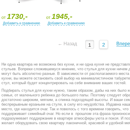
1730,-
1945,-
от
от
Добавить к сравнению
Добавить к сравнению
←
Назад
Впере
2
1
Ни одна квартира не возможна без кухни, и ни одна кухня не представл
стульев. Вопреки сложившемуся мнению, что стулья для кухни ничем д
могут быть абсолютно разные. В зависимости от располагаемого места
кухни, вы можете остановить свой выбор на минималистичном табурете
стул, который будет концентрировать на себе внимание ваших гостей.
Подбирать стулья для кухни нужно, таким образом, дабы на них было
семьи, от маленького ребенка до большого папы. Поэтому следует обр
достаточно широким, мягким, а спинка подходящей высоты. И ваши се
беспрерывным ерзаньем на стуле, в силу его неудобства. Издавна наш
место, где находится очаг. Так и повелось с того времени говорить, ч
поддерживает семейный очаг. Но если в прошлом эта фраза произноси
подразумевает поддержание в квартире атмосферы уюта и покоя. И по
желает оборудовать свою квартиру лаконичной, красивой и удобной ме