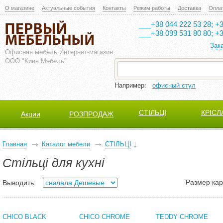
О магазине
Актуальные события
Контакты
Режим работы
Доставка
Опла
___+38 044 222 53 28; +3
___+38 099 531 80 80; +3
Зак
Офисная мебель.
Интернет-магазин.
ООО "Киев Мебель"
Например:
офисный стул
СТІЛЬЦІ
КРІСЛ
Акции
РОЗПРОДАЖ
Главная
Каталог мебели
СТІЛЬЦІ
Стільці для кухні
Размер кар
Выводить:
CHICO BLACK
CHICO CHROME
TEDDY CHROME