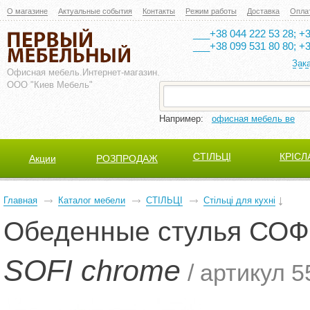
О магазине
Актуальные события
Контакты
Режим работы
Доставка
Опла
___+38 044 222 53 28; +3
___+38 099 531 80 80; +3
Зак
Офисная мебель.
Интернет-магазин.
ООО "Киев Мебель"
Например:
офисная мебель ве
СТІЛЬЦІ
КРІСЛ
Акции
РОЗПРОДАЖ
Главная
Каталог мебели
СТІЛЬЦІ
Стільці для кухні
Обеденные стулья СО
SOFI chrome
/ артикул 5