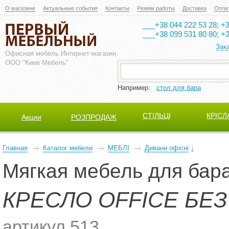
О магазине
Актуальные события
Контакты
Режим работы
Доставка
Опла
___+38 044 222 53 28; +3
___+38 099 531 80 80; +3
Зак
Офисная мебель.
Интернет-магазин.
ООО "Киев Мебель"
Например:
стол для бара
СТІЛЬЦІ
КРІСЛ
Акции
РОЗПРОДАЖ
Главная
Каталог мебели
МЕБЛІ
Дивани офісні
Мягкая мебель для бар
КРЕСЛО OFFICE БЕ
артикул 513