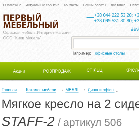
О магазине
Актуальные события
Контакты
Режим работы
Доставка
Опла
___+38 044 222 53 28; +3
___+38 099 531 80 80; +3
Зак
Офисная мебель.
Интернет-магазин.
ООО "Киев Мебель"
Например:
офисные столы
СТІЛЬЦІ
КРІСЛ
Акции
РОЗПРОДАЖ
Главная
Каталог мебели
МЕБЛІ
Дивани офісні
Мягкое кресло на 2 си
STAFF-2
/ артикул 506