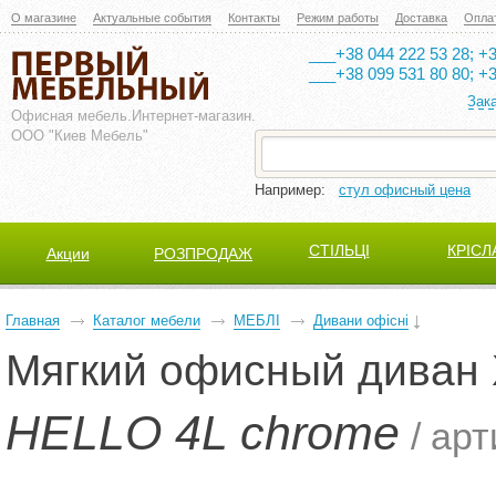
О магазине
Актуальные события
Контакты
Режим работы
Доставка
Опла
___+38 044 222 53 28; +3
___+38 099 531 80 80; +3
Зак
Офисная мебель.
Интернет-магазин.
ООО "Киев Мебель"
Например:
стул офисный цена
СТІЛЬЦІ
КРІСЛ
Акции
РОЗПРОДАЖ
Главная
Каталог мебели
МЕБЛІ
Дивани офісні
Мягкий офисный диван
HELLO 4L chrome
/ ар