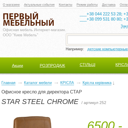
О магазине
Актуальные события
Контакты
Режим работы
Доставка
Опла
___+38 044 222 53 28; +3
___+38 099 531 80 80; +3
Зак
Офисная мебель.
Интернет-магазин.
ООО "Киев Мебель"
Например:
детские компьютерные
СТІЛЬЦІ
КРІСЛ
Акции
РОЗПРОДАЖ
Главная
Каталог мебели
КРІСЛА
Крісла керівника
Офисное кресло для директора СТАР
STAR STEEL CHROME
/ артикул 252
6500,-