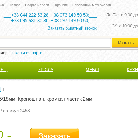
вка
Оплата
Сборка мебели
Гарантия
Справочник материалов
___+38 044 222 53 28; +38 073 149 50 50;___
Пн-Пт:
с 9:00 до
___+38 099 531 80 80; +38 097 149 50 50;___
Cб:
с 10:00 до
Заказать обратный звонок
имер:
школьная парта
ЛЬЦІ
КРІСЛА
МЕБЛІ
КУХН
і
5/18мм, Кроношпан, кромка пластик 2мм.
/ артикул 2458
,-