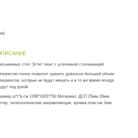
ри)
ОПИСАНИЕ
исьменныс стол Эстет люкс с усиленной столешницей.
ножество полок позволит хранить довольно большой объем
окументов, которые не будут мешать и в то же время всегда
удут под рукой.
азмер ш*г*в,см 1290*1025*750 Материал: ДСП 25мм,18мм,
ггер, телескопические направляющие, кромка пластик 2мм.