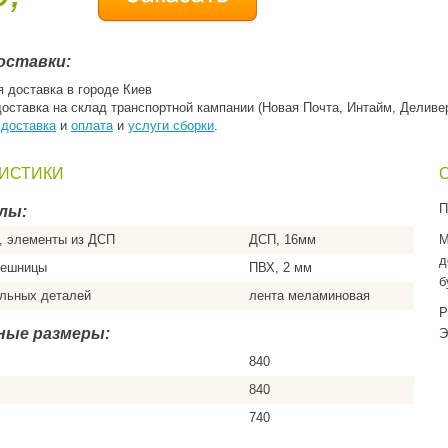
оставки:
я доставка в городе Киев
доставка на склад транспортной кампании (Новая Почта, Интайм, Деливе
:
доставка
и
оплата
и
услуги сборки
.
ИСТИКИ
П
лы:
, элементы из ДСП
ДСП, 16мм
М
д
лешницы
ПВХ, 2 мм
б
альных деталей
лента меламиновая
Р
ные размеры:
Э
840
840
740