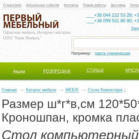
О магазине
Актуальные события
Контакты
Режим работы
Доставка
Опла
___+38 044 222 53 28; +3
___+38 099 531 80 80; +3
Зак
Офисная мебель.
Интернет-магазин.
ООО "Киев Мебель"
Например:
парта ученическая
СТІЛЬЦІ
КРІСЛ
Акции
РОЗПРОДАЖ
Главная
Каталог мебели
МЕБЛІ
Столи Компютерні
Размер ш*г*в,см 120*5
Кроношпан, кромка пла
Стол компьютерный