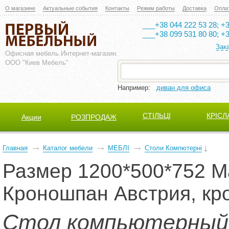
О магазине
Актуальные события
Контакты
Режим работы
Доставка
Опла
___+38 044 222 53 28; +3
___+38 099 531 80 80; +3
Зак
Офисная мебель.
Интернет-магазин.
ООО "Киев Мебель"
Например:
диван для офиса
СТІЛЬЦІ
КРІСЛ
Акции
РОЗПРОДАЖ
Главная
Каталог мебели
МЕБЛІ
Столи Компютерні
Размер 1200*500*752 М
Кроношпан Австрия, кр
Стол компьютерный