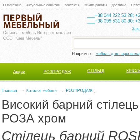
О магазине
Актуальные события
Контакты
Режим работы
Доставка
Опла
___+38 044 222 53 28; +3
___+38 099 531 80 80; +3
Зак
Офисная мебель.
Интернет-магазин.
ООО "Киев Мебель"
Например:
мебель для персонала
СТІЛЬЦІ
КРІСЛ
Акции
РОЗПРОДАЖ
Главная
Каталог мебели
РОЗПРОДАЖ
Високий барний стілець
РОЗА хром
Стілець барний RO