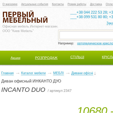
О магазине
Актуальные события
Контакты
Режим работы
Доставка
Опла
___+38 044 222 53 28; +3
___+38 099 531 80 80; +3
Зак
Офисная мебель.
Интернет-магазин.
ООО "Киев Мебель"
Например:
ортопедическое кресл
СТІЛЬЦІ
КРІСЛ
Акции
РОЗПРОДАЖ
Главная
Каталог мебели
МЕБЛІ
Дивани офісні
Диван офисный ИНКАНТО ДУО
INCANTO DUO
/ артикул 2347
10680,