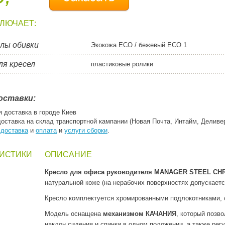
КЛЮЧАЕТ:
лы обивки
Экокожа ECO / бежевый ECO 1
ля кресел
пластиковые ролики
оставки:
я доставка в городе Киев
доставка на склад транспортной кампании (Новая Почта, Интайм, Деливе
:
доставка
и
оплата
и
услуги сборки
.
ИСТИКИ
ОПИСАНИЕ
Кресло для офиса руководителя MANAGER STEEL C
натуральной коже (на нерабочих поверхностях допускается
Кресло комплектуется хромированными подлокотниками, 
Модель оснащена
механизмом КАЧАНИЯ
, который позв
наклон сидения и спинки в одном положении, а также рег