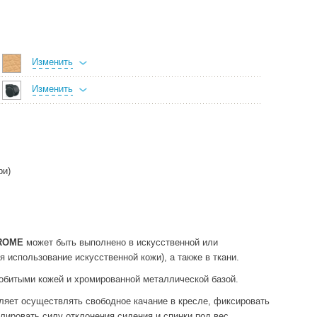
Изменить
Изменить
ри)
HROME
может быть выполнено в искусственной или
 использование искусственной кожи), а также в ткани.
обитыми кожей и хромированной металлической базой.
оляет осуществлять свободное качание в кресле, фиксировать
улировать силу отклонения сидения и спинки под вес