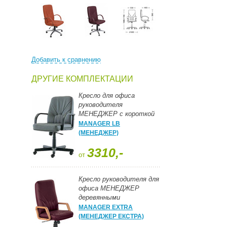
Добавить к сравнению
ДРУГИЕ КОМПЛЕКТАЦИИ
Кресло для офиса
руководителя
МЕНЕДЖЕР с короткой
спинкой
MANAGER LB
(МЕНЕДЖЕР)
3310,-
от
Кресло руководителя для
офиса МЕНЕДЖЕР
деревянными
подлокотниками и
MANAGER EXTRA
металлической базой с
(МЕНЕДЖЕР ЕКСТРА)
деревянными накладками.