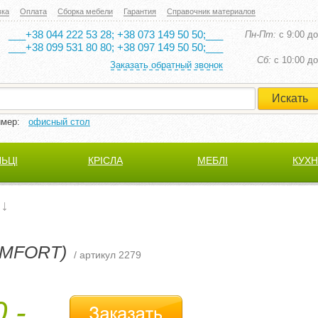
вка
Оплата
Сборка мебели
Гарантия
Справочник материалов
___+38 044 222 53 28; +38 073 149 50 50;___
Пн-Пт:
с 9:00 до
___+38 099 531 80 80; +38 097 149 50 50;___
Cб:
с 10:00 до
Заказать обратный звонок
имер:
офисный стол
ЛЬЦІ
КРІСЛА
МЕБЛІ
КУХН
MFORT)
/ артикул 2279
,-