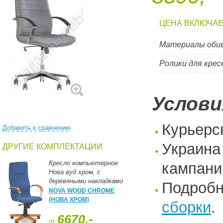
ЦЕНА ВКЛЮЧАЕ
Материалы оби
Ролики для крес
Услови
Курьерс
Добавить к сравнению
Украина
ДРУГИЕ КОМПЛЕКТАЦИИ
Кресло компьютерное
кампани
Нова вуд хром, с
деревяными накладками
Подроб
на подлокотниках.
NOVA WOOD CHROME
(НОВА ХРОМ)
сборки
.
6670,-
от