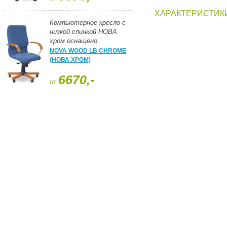
ХАРАКТЕРИСТИК
Компьютерное кресло с
низкой спинкой НОВА
хром оснащено
подлокотниками с
NOVA WOOD LB CHROME
деревянными накладками.
(НОВА ХРОМ)
6670,-
от