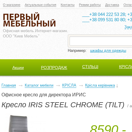
О магазине
Актуальные события
Контакты
Режим работы
Доставка
Опла
___+38 044 222 53 28; +3
___+38 099 531 80 80; +3
Зак
Офисная мебель.
Интернет-магазин.
ООО "Киев Мебель"
Например:
шкафы для одежды
СТІЛЬЦІ
КРІСЛ
Акции
РОЗПРОДАЖ
Главная
Каталог мебели
КРІСЛА
Крісла керівника
Офисное кресло для директора ИРИС
Кресло IRIS STEEL CHROME (TILT)
/ 
8590,-