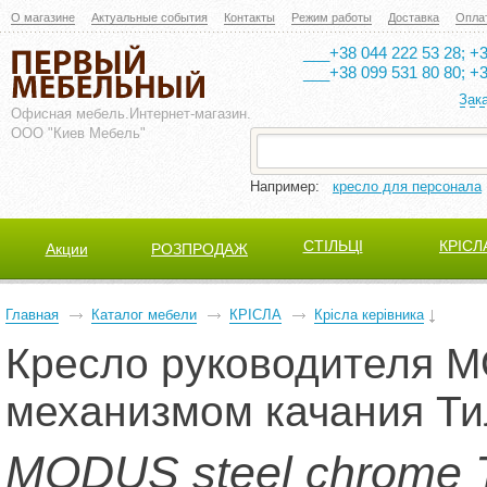
О магазине
Актуальные события
Контакты
Режим работы
Доставка
Опла
___+38 044 222 53 28; +3
___+38 099 531 80 80; +3
Зак
Офисная мебель.
Интернет-магазин.
ООО "Киев Мебель"
Например:
кресло для персонала
СТІЛЬЦІ
КРІСЛ
Акции
РОЗПРОДАЖ
Главная
Каталог мебели
КРІСЛА
Крісла керівника
Кресло руководителя М
механизмом качания Ти
MODUS steel chrome 