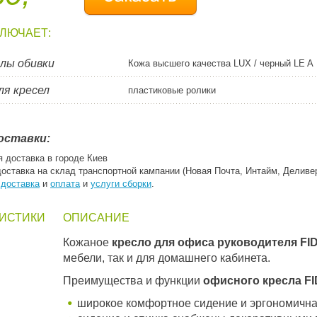
КЛЮЧАЕТ:
лы обивки
Кожа высшего качества LUX / черный LE A
ля кресел
пластиковые ролики
оставки:
я доставка в городе Киев
доставка на склад транспортной кампании (Новая Почта, Интайм, Деливе
:
доставка
и
оплата
и
услуги сборки
.
ИСТИКИ
ОПИСАНИЕ
Кожаное
кресло для офиса
руководителя
FID
мебели, так и для домашнего кабинета.
Преимущества и функции
офисного кресла FID
широкое комфортное сидение и эргономична