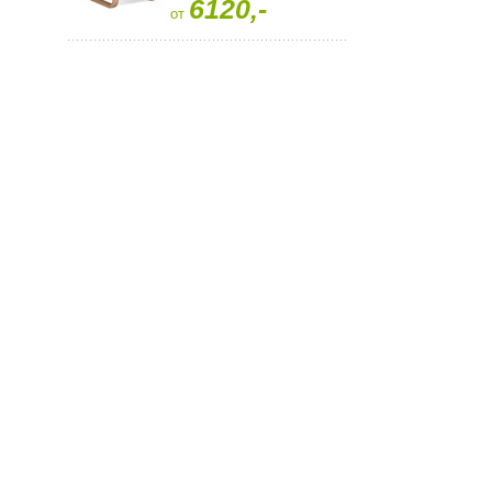
6120,-
от