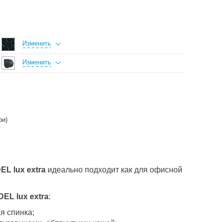
Изменить
Изменить
ри)
EL lux extra
идеально подходит как для офисной
EL lux extra
:
я спинка;