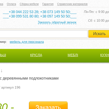
вка
Оплата
Сборка мебели
Гарантия
Справочник материалов
___+38 044 222 53 28; +38 073 149 50 50;___
Пн-Пт:
с 9:00 до
___+38 099 531 80 80; +38 097 149 50 50;___
Cб:
с 10:00 до
Заказать обратный звонок
имер:
мебель для персонала
ЛЬЦІ
КРІСЛА
МЕБЛІ
КУХН
 с деревянными подлокотниками
/ артикул 196
0,-