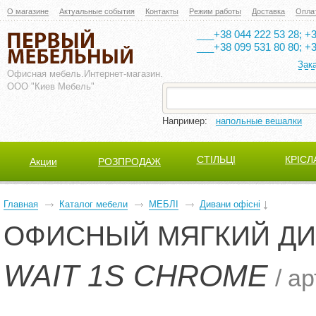
О магазине
Актуальные события
Контакты
Режим работы
Доставка
Опла
___+38 044 222 53 28; +3
___+38 099 531 80 80; +3
Зак
Офисная мебель.
Интернет-магазин.
ООО "Киев Мебель"
Например:
напольные вешалки
СТІЛЬЦІ
КРІСЛ
Акции
РОЗПРОДАЖ
Главная
Каталог мебели
МЕБЛІ
Дивани офісні
ОФИСНЫЙ МЯГКИЙ Д
WAIT 1S CHROME
/ а