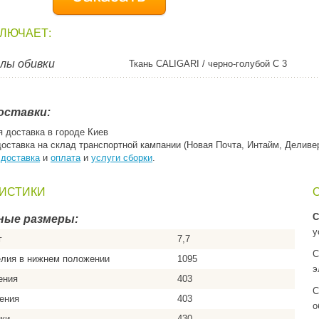
КЛЮЧАЕТ:
лы обивки
Ткань CALIGARI / черно-голубой C 3
оставки:
я доставка в городе Киев
доставка на склад транспортной кампании (Новая Почта, Интайм, Деливе
:
доставка
и
оплата
и
услуги сборки
.
ИСТИКИ
С
ные размеры:
у
г
7,7
С
елия в нижнем положении
1095
э
ения
403
С
ения
403
о
нки
430