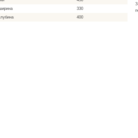
З
ширина
330
п
глубина
400