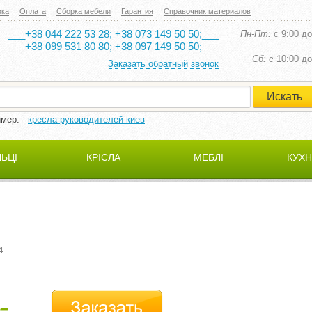
вка
Оплата
Сборка мебели
Гарантия
Справочник материалов
___+38 044 222 53 28; +38 073 149 50 50;___
Пн-Пт:
с 9:00 до
___+38 099 531 80 80; +38 097 149 50 50;___
Cб:
с 10:00 до
Заказать обратный звонок
имер:
кресла руководителей киев
ЛЬЦІ
КРІСЛА
МЕБЛІ
КУХН
4
-